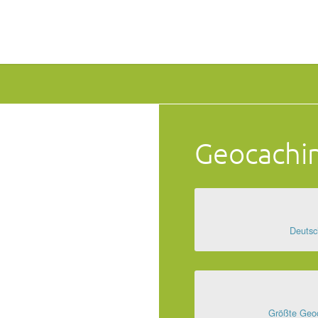
Geocachi
Deutsc
Größte Geoc