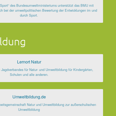
 Sport“ des Bundesumweltministeriums unterstützt das BMU mit
ch bei der umweltpolitischen Bewertung der Entwicklungen im und
durch Sport.
ldung
Lernort Natur
n Jagdverbandes für Natur- und Umweltbildung für Kindergärten,
Schulen und alle anderen.
Umweltbildung.de
rbeitsgemeinschaft Natur und Umweltbildung zur außerschulischen
Umweltbildung