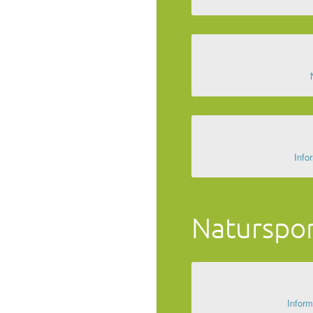
Info
Naturspo
Inform