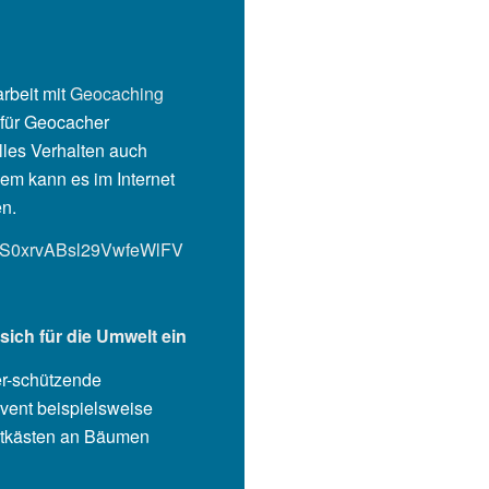
rbeit mit
Geocaching
s für Geocacher
lles Verhalten auch
em kann es im Internet
en.
ZI7S0xrvABsl29VwfeWlFV
ich für die Umwelt ein
er-schützende
ent beispielsweise
stkästen an Bäumen