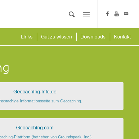
Links
Gut zu wissen
Downloads
Kontakt
ng
Geocaching-info.de
hsprachige Informationsseite zum Geocaching.
Geocaching.com
aching-Plattform (betrieben von Groundspeak, Inc.)