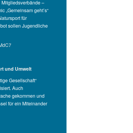
n Mitgliedsverbände –
ic „Gemeinsam geht’s“
tursport für
bot sollen Jugendliche
bMdC7
rt und Umwelt
ige Gesellschaft“
siert. Auch
Sprache gekommen und
el für ein Miteinander