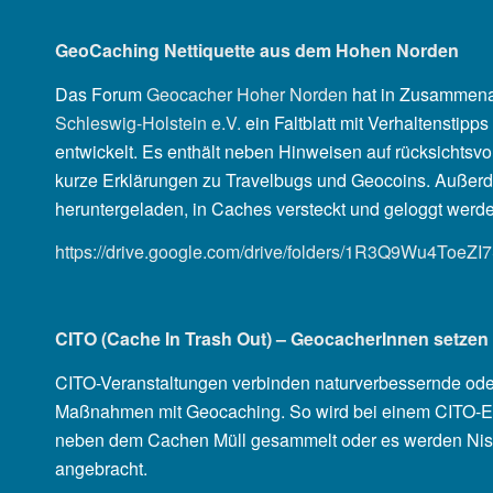
GeoCaching Nettiquette aus dem Hohen Norden
Das Forum
Geocacher Hoher Norden
hat in Zusammena
Schleswig-Holstein e.V.
ein Faltblatt mit Verhaltenstipp
entwickelt. Es enthält neben Hinweisen auf rücksichtsvo
kurze Erklärungen zu Travelbugs und Geocoins. Außerd
heruntergeladen, in Caches versteckt und geloggt werd
https://drive.google.com/drive/folders/1R3Q9Wu4Toe
CITO (Cache In Trash Out) – GeocacherInnen setzen s
CITO-Veranstaltungen verbinden naturverbessernde od
Maßnahmen mit Geocaching. So wird bei einem CITO-Ev
neben dem Cachen Müll gesammelt oder es werden Ni
angebracht.