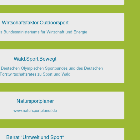
Wirtschaftsfaktor Outdoorsport
s Bundesministeriums für Wirtschaft und Energie
Wald.Sport.Bewegt
s Deutschen Olympischen Sportbundes und des Deutschen
Forstwirtschaftsrates zu Sport und Wald
Natursportplaner
www.natursportplaner.de
Beirat "Umwelt und Sport"