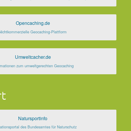
Opencaching.de
Nichtkommerzielle Geocaching-Plattform
Umweltcacher.de
rmationen zum umweltgerechten Geocaching
rt
Natursportinfo
ationsportal des Bundesamtes für Naturschutz